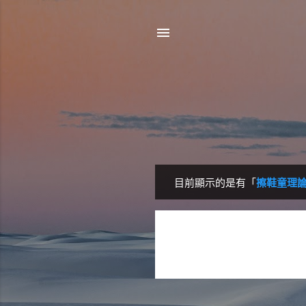
目前顯示的是有「
擦鞋童理
發
表
文
章