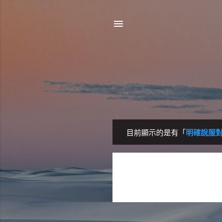
目前顯示的是有「
明確說服
發
表
文
章