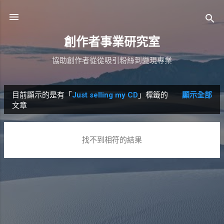
跳到主要內容
創作者事業研究室
協助創作者從從吸引粉絲到變現專業
目前顯示的是有「
Just selling my CD
」標籤的
顯示全部
發
文章
表
文
找不到相符的結果
章