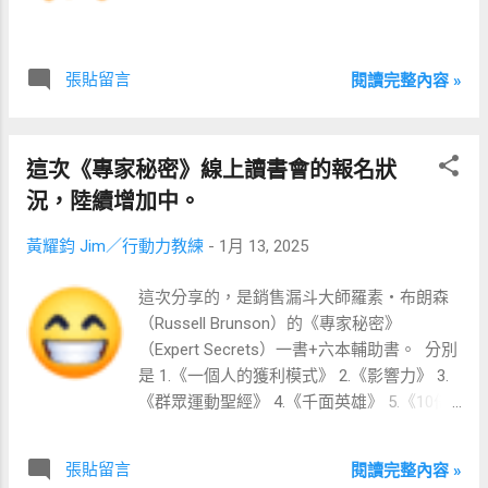
張貼留言
閱讀完整內容 »
這次《專家秘密》線上讀書會的報名狀
況，陸續增加中。
黃耀鈞 Jim／行動力教練
-
1月 13, 2025
這次分享的，是銷售漏斗大師羅素・布朗森
（Russell Brunson）的《專家秘密》
（Expert Secrets）一書+六本輔助書。 ​ 分別
是 1.《一個人的獲利模式》 2.《影響力》 3.
《群眾運動聖經》 4.《千面英雄》 5.《10倍
成長思維》 6.《想像的共同體》 ​ 由於位置有
限，有興趣了解如何在網路上打造群眾浪
張貼留言
閱讀完整內容 »
潮，經營賺錢一人公司的朋友，千萬不要錯