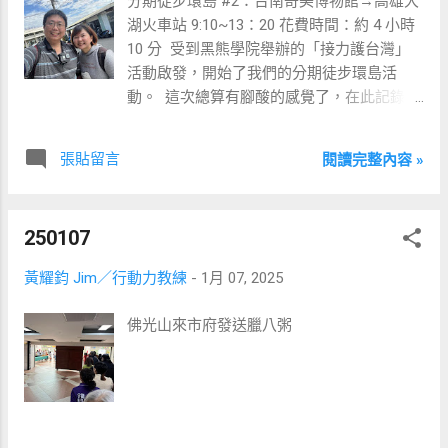
分期徒步環島 #2：台南奇美博物館→高雄大
的專家 ​ 1 月 30 日（四）晚上 7：00～10：
This Pen ​ 你有看過李奧納多（Leonardo
湖火車站 9:10~13：20 花費時間：約 4 小時
00，將搭配《一個人的獲利模式》一書，與
Wilhelm DiCaprio）飾演喬登・貝爾福
10 分 ​ 受到黑熊學院舉辦的「接力護台灣」
你分享，如何從你喜歡又擅長的事中，找到
（Jordan Ross Belfort）的電影-《華爾街之
活動啟發，開始了我們的分期徒步環島活
別人願付錢的專家定位。 ​ 二、如何創造令人
狼》嗎？ ​ 其中有個精彩片段是，講述業務該
動。 ​ 這次總算有腳酸的感覺了，在此記錄下
無法拒絕的提案 ​ 2 月 27 日（四）晚上 7：
如何銷售的演講，其中最有名的題目為： ​
我們的分期徒步環島旅程 #2。 ​ ▋準備 ​ 由於
00～10：00，將搭配《影響力》一書，與你
Sell Me This Pen（向我推銷這支筆） ​ 這邊，
上次的 #1 是結束在奇美博物館，因此這次也
分享，如何透過提升影響力的七個原則，讓
有四個答案，你會選哪個？ ​ A.「這隻筆功能
張貼留言
閱讀完整內容 »
想說從奇美博物館開始出發。 ​ 原本的想法是
夢幻顧客願意信任你。 ​ 三、如何發起實現願
是業界領先」 B.「這隻筆全球最便宜」 C.
搭公車到奇美博物館後，再繼續往下走。 ​ 查
景的群眾運動 ​ 3 月 27 日（四）晚上 7：00
「這隻筆是非常有名的大品牌」 D.「這隻筆
了下地圖後才發現，奇美博物館其實就在台
～10：00，將搭配《群眾運動聖經》一書，
將幫助你簽百萬合約」 ​ 直覺看起來，「D」
250107
南保安火車站旁邊，走路 10 分鐘就到了。 ​
與你分享，如何從求顧客來買，變成讓群眾
好像是答案，「A」、「B」明顯是在講價
而且，火車時間比較公車時間好抓，於是就
瘋狂求你賣的群眾運動。 ​ 四、如何寫出吸引
格，「C」雖然有點偏價值。 ​ 其實，
黃耀鈞 Jim／行動力教練
-
1月 07, 2025
決定，先從台南火車站坐火車到台南保安火
群眾追隨的故事 ​ 4 月 24 日（四）晚上 7：
「A」、「B」、「C」、「D」四個答案都不
車站，再走到奇美博物館後，繼續往下走。 ​
00～10：00，將搭配《千面英雄》一書，與
對。 ​ 若你去看電影，電影中給的解答是：
佛光山來市府發送臘八粥
那往下走，要走到哪邊呢？ ​ 由於晚上有 CXO
你分享，如何重構你的迷人角色故事架構，
「請你幫我簽一下名字」（製造消費者的急
在高雄的交換禮物餐桌會活動，所以決定，
讓群眾一看就想追隨你。 ​ 五、如何做少得多
迫需求）。 ​ 這不是不對，而是真實世界並...
走 Google 地圖上只要 4 小時 21 分就能走到
擁十倍增長獲利 ​ 5 月 29 日（四）晚上 7：
的高雄捷運最北站-岡山火車站後，再搭捷運
00～10：00，將搭配《10倍成長思維》一
走到會場。 ​ 同時，也支持了黑熊學院主站派
書，與你分享，如何學會一對多銷售的秘密