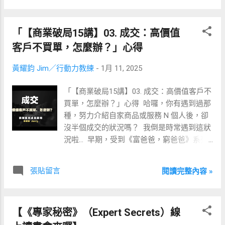
過呦
「【商業破局15講】03. 成交：高價值
客戶不買單，怎麼辦？」心得
黃耀鈞 Jim／行動力教練
-
1月 11, 2025
「【商業破局15講】03. 成交：高價值客戶不
買單，怎麼辦？」心得 ​ 哈囉，你有遇到過那
種，努力介紹自家商品或服務 N 個人後，卻
沒半個成交的狀況嗎？ ​ 我倒是時常遇到這狀
況啦… ​ 早期，受到《富爸爸，窮爸爸》系列
書的影響，為了磨練自己的業務成交能力，
我曾經有段時間去賣車子、賣房子。 ​ 甚至，
張貼留言
閱讀完整內容 »
還特別孤身一人背個包包，從台南衝到台
北，於當時房地產正盛的大安信義區交界處
當起了房仲。 ​ 可在經過幾年的嘗試後我發
【《專家秘密》（Expert Secrets）線
現，做業務對我這個比較安靜內向的人來說
（現在流行說 I 人？），真的非常消耗精