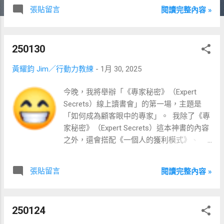
張貼留言
閱讀完整內容 »
250130
黃耀鈞 Jim／行動力教練
-
1月 30, 2025
今晚，我將舉辦「《專家秘密》（Expert
Secrets）線上讀書會」的第一場，主題是
「如何成為顧客眼中的專家」。 ​ 我除了《專
家秘密》（Expert Secrets）這本神書的內容
之外，還會搭配《一個人的獲利模式》、
《只工作、不上班的自主人生》等輔助書
籍。 ​ 另外，最近幾天學了如何做出自己的 AI
張貼留言
閱讀完整內容 »
機器人課程，就不小心做出了個「個人品牌
變現規劃師」的 AI 機器人。 ​ 不管你是想學
習「如何成為顧客眼中的專家」，或者想獲
250124
得「個人品牌變現規劃師」AI 機器人的朋