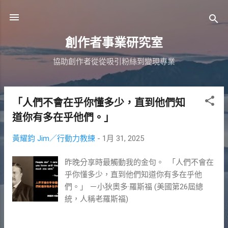
跳到主要內容
創作者事業研究室
協助創作者從從吸引粉絲到變現專業
「人們不會在乎你懂多少，直到他們知
發
道你有多在乎他們。」
表
文
黃耀鈞 Jim／行動力教練
-
1月 31, 2025
章
昨晚分享時最觸動我的金句。 ​ 「人們不會在
乎你懂多少，直到他們知道你有多在乎他
們。」 －小狄奧多·羅斯福 (美國第26屆總
統，人稱老羅斯福)