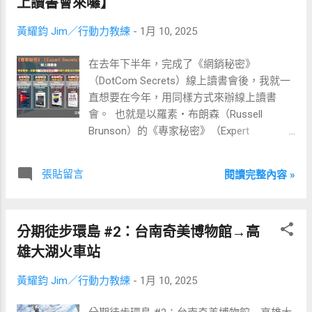
上讀書會來囉】
神。 ​ 搞得我壓力巨大、身體免疫系統失常，
黃耀鈞 Jim／行動力教練
-
1月 10, 2025
除了容易生病外，還時不時亂長渾身發癢的
痘痘。 ​ 但我知道，要想獲得更自由的生活，
在去年下半年，完成了《網銷秘密》
就一定要學會「賣東西」。 ​ 可若業務做不起
（DotCom Secrets）線上讀書會後，我就一
來，該如何做好「賣東西」這件事呢？ ​ 後
直想要在今年，用同樣方式來辦線上讀書
來，剛好幸運地接觸到「網路行銷」，趁著
會。 ​ 也就是以羅素・布朗森（Russell
網路爆發、線下轉線上之際，學會如何在網
Brunson）的《專家秘密》（Expert
路上「賣東西」。 ​ 然而，我在最近發現，流
Secrets）一書為主，搭配六本輔助書籍，幫
量越來越貴、轉換越來越差、利潤越來越
助大家更好地吸收這本書中的內容。 ​ 然而，
薄，單純的網路行銷越來越不易成交的狀況
張貼留言
閱讀完整內容 »
細看之下才發現，《專家秘密》一書有很大
下，其突破口，竟回到傳統的線下面對面銷
一部分跳脫出了我認知的網路行銷的範疇，
售。 ​ 尤其是高單價商品或服務。 ​ 恩…繞了一
往類似建立宗教、發展能凝聚群眾的「社會
圈，依然還是要學習如何「銷售」。 ​ 那要如
分期徒步環島 #2：台南奇美博物館→高
運動」（Movement）邁進。 ​ 因此，在選擇
何學會「銷售」這件事呢？ ​ 最近，看完
適合搭配的六本輔助書籍時，一直拿不定主
Jerry 大大分享的「商業破局 15 講」的第 3
雄大湖火車站
意…囧rz ​ 最近，在自問想看哪些書籍以及幾
講「03. 成交：高價值客戶不買單，怎麼
黃耀鈞 Jim／行動力教練
-
1月 10, 2025
經取捨後，才總算選擇好搭配的六本輔助書
辦？」。 ​ 從中，帶給我關於「銷售」的三個
籍。 ​ 分別是： ​ 一、如何成為夢幻顧客眼中
啟發，期望也能帶給你一些啟發。 ​ ▋Sell Me