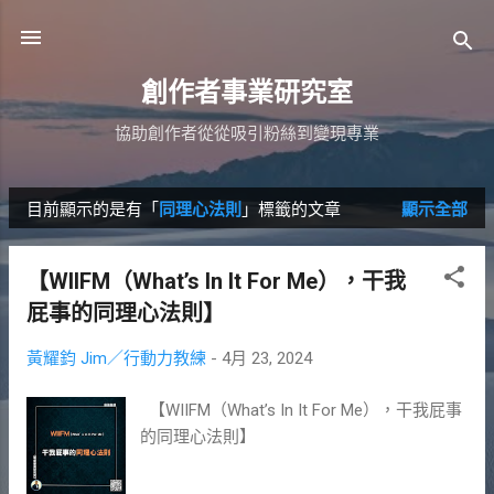
跳到主要內容
創作者事業研究室
協助創作者從從吸引粉絲到變現專業
目前顯示的是有「
同理心法則
」標籤的文章
顯示全部
發
表
【WIIFM（What’s In It For Me），干我
文
屁事的同理心法則】
章
黃耀鈞 Jim／行動力教練
-
4月 23, 2024
【WIIFM（What’s In It For Me），干我屁事
的同理心法則】