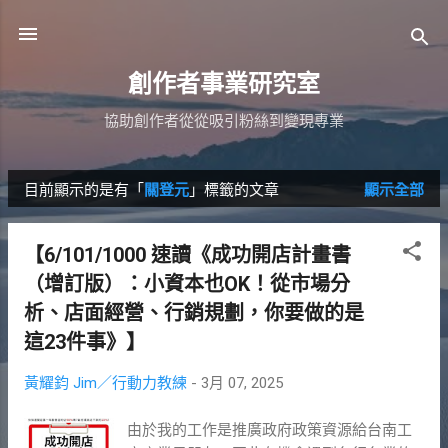
跳到主要內容
創作者事業研究室
協助創作者從從吸引粉絲到變現專業
目前顯示的是有「
關登元
」標籤的文章
顯示全部
發
表
【6/101/1000 速讀《成功開店計畫書
文
（增訂版）：小資本也OK！從市場分
章
析、店面經營、行銷規劃，你要做的是
這23件事》】
黃耀鈞 Jim／行動力教練
-
3月 07, 2025
由於我的工作是推廣政府政策資源給台南工