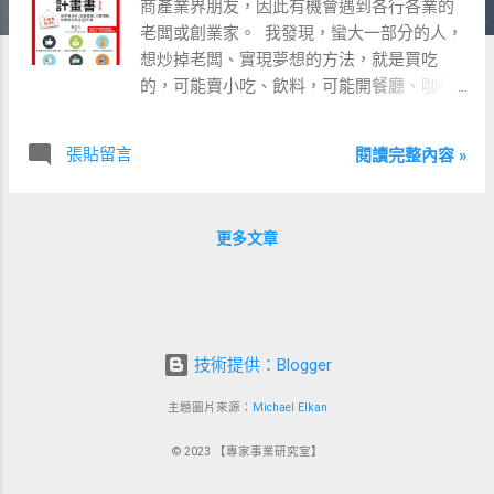
商產業界朋友，因此有機會遇到各行各業的
老闆或創業家。 ​ 我發現，蠻大一部分的人，
想炒掉老闆、實現夢想的方法，就是買吃
的，可能賣小吃、飲料，可能開餐廳、咖啡
廳等等。 ​ 但有 50% 以上的人，都撐不過一
年…（內政部的統計更慘烈…） ​ 要知道，創業
張貼留言
閱讀完整內容 »
不難，活下去才難！ ​ 創一個能活下去的事
業，不能只談衝動與熱血，更要懂得具體規
劃、踏實執行才可以。 ​ 《成功開店計畫書》
更多文章
這本書，是由得來素蔬食連鎖的創辦人關登
元（小關）先生所著。 ​ 他將自己從餐車起家
到發展成連鎖店的十年創業經驗濃縮成 23 個
關鍵步驟，毫無保留地分享給所有想要開店
創業的朋友。 ​ 無論你是正準備踏上創業之
技術提供：Blogger
路，還是在開店過程中遇到瓶頸，這本書都
能提供你滿滿的實戰經驗和解決方案，讓你
主題圖片來源：
Michael Elkan
開店創業不再是夢想，而是可以一步步實現
© 2023 【專家事業研究室】
的目標！ ​ ▋好點子 ≠ 好生意，市場定位才是
關鍵 ​ 許多人創業的第一步，就是 「我有一