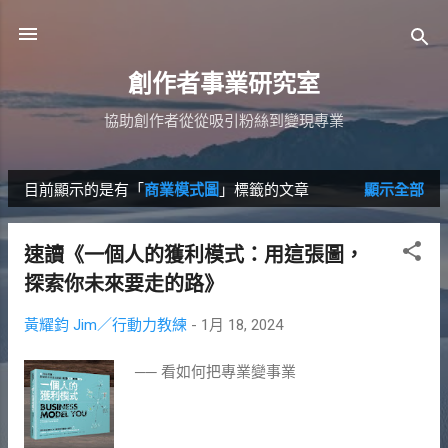
跳到主要內容
創作者事業研究室
協助創作者從從吸引粉絲到變現專業
目前顯示的是有「
商業模式圖
」標籤的文章
顯示全部
發
表
速讀《一個人的獲利模式：用這張圖，
文
探索你未來要走的路》
章
黃耀鈞 Jim／行動力教練
-
1月 18, 2024
── 看如何把專業變事業