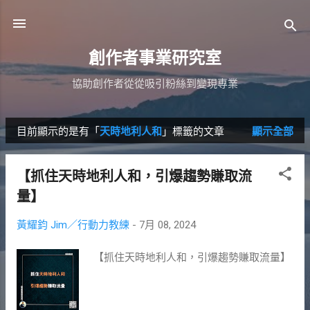
跳到主要內容
創作者事業研究室
協助創作者從從吸引粉絲到變現專業
目前顯示的是有「
天時地利人和
」標籤的文章
顯示全部
發
表
【抓住天時地利人和，引爆趨勢賺取流
文
量】
章
黃耀鈞 Jim／行動力教練
-
7月 08, 2024
【抓住天時地利人和，引爆趨勢賺取流量】