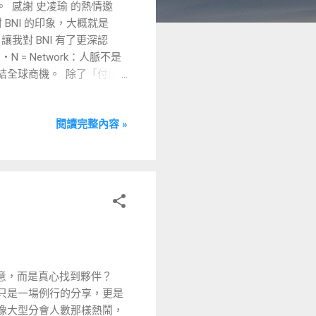
 感謝 史凌瑜 的熱情邀
 BNI 的印象，大概就是
我對 BNI 有了更深認
N = Network：人脈不是
連結全球商機。 ​ 除了「付出
好的全球商務引薦平台系
靠信任驅動、由行動累積成
閱讀完整內容 »
它更是個「訓練你如何說清楚
天最驚豔的畫面之一 ​ 在金
是： ​ 每位會員都能搭
子就能抓到重點。 ​ 這不是
讓我印象深刻的會員介紹
Sa1on 「你有頭髮我有辦法，三千
深刻的，是她竟是金信分會的
爆表！ ​ ・李哲維｜三
我想到很多品牌主的痛點：
，而是真心找到夥伴？ ​
好品牌故事的人。 ​ ・
不只是一場例行的分享，更是
罩」 許多業務在跟進顧客時，
然不像大型分會人數那樣熱鬧，
如何透過專案管理工具-