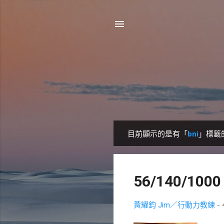
目前顯示的是有「
bni
」標籤
發
表
文
56/140/1
章
黃耀鈞 Jim／行動力教練
-