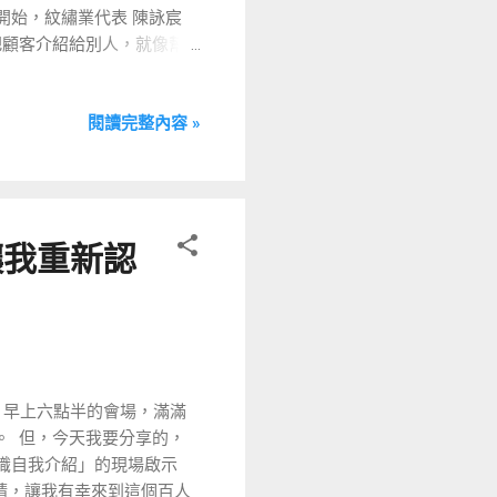
一開始，紋繡業代表 陳詠宸
。 ​ ・陳彥碩｜吸粉堂過橋米
把顧客介紹給別人，就像幫
要了解雙方的價值觀與條件
問題？滿足需求？） ​ 只
閱讀完整內容 »
讓全場笑聲此起彼落，也讓我
場！ ​ 來到 BNI，最精
賞那一場場精心編排的小型
求在指甲上寫下「Duck 不
 我還是第一次聽到這種將
場讓我重新認
產品 這邊很特別的是，不從
要文化、以及文化傳承的重
了文化的延伸與傳承的載體，
原本創業時請男友幫忙設計
她的客人用了。 這故事等於在
蔡志銘會計師 他說到，許多
奏：早上六點半的會場，滿滿
做生意，一定要懂得抓好自己
​ 但，今天我要分享的，
馨的小分會裡，我發現到他
認識自我介紹」的現場啟示
腐洋行的茂記黑豆花就合作推出
邀請，讓我有幸來到這個百人