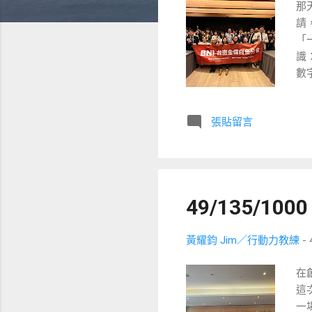
那
請
「
識：
數字
者
統
張貼留言
果
自
信
配
單
49/135/1
（不
煩
明
黃耀鈞 Jim／行動力教練
-
明
在
不
這
陳
一
其