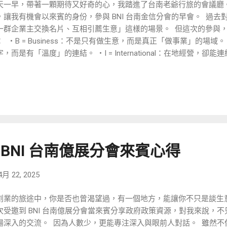
天一早，帶著一顆期待又好奇的心，我踏進了台南老爺行旅的會議廳。 ​
，讓我有機會以來賓的身份，參與 BNI 台南金信分會的早會。 ​ 過去對
一群企業主交換名片、互相引薦生意」這樣的場景。 ​ 但這次的參與，讓
 ​ ・B = Business：不是只有做生意，而是真正「做事業」的場域。 ・
，而是有「溫度」的連結。 ・I = International：在地經營，卻能
收穫」外，這邊更是個「有流程、能複製、可驗證的幫助大家共榮共
」。 ​ 在現場會體驗到，這真的不僅是口號，而是有節奏、有制度，
的社群。 ​ 很多人以為進 BNI 就能「來推銷搶訂單」，但實際上，
己價值、並主動創造價值」的場域呀。 ​ ▋「用心的自我介紹」是我這
分會的自我介紹環節，有一個讓我驚呼「哇，這真的很不一樣」的地方就
兩頁簡報進行 25 秒的自我介紹。 ​ 聽覺 + 視覺的雙重刺激，讓人一下
靠話術，而是真正用畫面幫助記憶，並提升傳遞效率。 ​ 以下是幾位
000 BNI 台南億展分會來賓心得
得不說，他們的 Slogan 真是一絕 😆）： ​ ・Polly｜1 1 Ha1r 
惱絲請找波莉老師」 波莉的熱情分享讓我印象深刻，而更讓我印象
星製造機，專門打造「金信柯震東」、「金信劉德華」，讓會員魅力指數
4月 22, 2025
治影像工作室 「形象影片要精緻，就要來找三明治」 哲維的分享讓
創業的旅途中，你是否也曾渴望過，有一個地方，能讓你不只是談生意
知道怎麼說自己的故事。而他，就是那個幫不擅長表達的公司，用影片說
次受邀到 BNI 台南億展分會當來賓分享政府政策資源，對我來說，
美芳｜圓一創新股份有限公司 「裝修管理出奇招，專案順利 Zora 
場深入的交流。 ​ 因為人數少，更能專注深入與眼前人對話。 ​ 雖
實並沒有工具可以系統化幫助自己確實跟進。 美芳這邊卻分享，自己