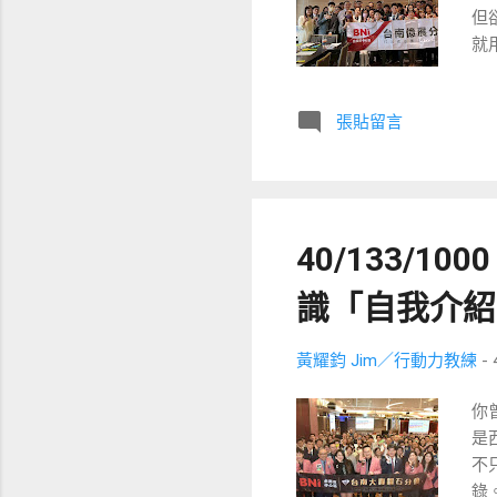
但
T
就
粉
忙
（
張貼留言
有
印
彩
品
必
40/133/
產
自
識「自我介紹
要
把
黃耀鈞 Jim／行動力教練
-
L
提
你
企
是
成
不
們
錄
新