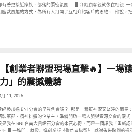
卻有著更接近家族、部落的緊密氛圍。 ​ ▋介紹顧客親就像在相親 ​ 
rello 跟進顧客的，更大方透過 Qrcode 讓我們能直接下載模板來應用
用幽默風趣的方式，為所有人打開了互相介紹客戶的思維。 ​ 他說，
 「不嗦螺獅粉，人生少一味」 他說自己是內向的 I 人，也不容易...
相親一樣，要了解： ​ 雙方基本背景（對方是誰？有什麼故事？） 
適不適合？對於價值理解是否一致？） 需求與痛點（是否真有能力解決
當「雙方看對眼」，介紹才會成功！ ​ 詼諧搞笑的介紹 BNI 方式，
象非常深刻呀。（如照片🤣） ​ ▋各顯神通的自我介紹，一場場品牌小秀登
的莫過於每位成員短短幾十秒內的自我介紹，等於是坐在貴賓席，欣
牌秀。 ​ 特別讓我印象深刻的幾位： ​ 郭宥臻美甲師 分享了有位客人要
」與「無 Fuck 說」，讓她在夫妻吵架時可以直接秀出來堵老公嘴。
1000 【創業者聯盟現場直擊🔥】一
品結合情緒的方式，讓美甲成為了抒發的出口呢！ ​ 康竣傑訂製文創
己顧客或產品開始介紹起，而使從文化傳承角度分享，為什麼我們需
力」的震撼體驗
性，接著才帶入自家的客製化文創產品。 等於是說，他把產品變成
文創產品拉高了好幾個檔次呢。 ​ 王靖雯平面設計師 她說有個客人
4月 11, 2025
ogo，結果分手後，這位「前男友」竟然要求把 Logo 拿回去，不給
醒創業者：「企業的品牌資產，從第一天就要掌握在自己手裡！」 ​ 
曾經參加過 BNI 分會的早晨例會嗎？ ​ 那是一種既神聖又緊湊的節
業主忙著成交，卻沒算清楚到底這樣忙碌是賺錢還是賠錢。 因此，
西裝筆挺、精神抖擻的企業主，準備開啟一場人脈與資源交會的儀式。 
本結構，不懂成本結構的老闆，只會越賺越賠呀。 ​ 甚至，在這個溫
只是我在 BNI 台南大貴鑽石分會的來賓心得，而是一個讓我「重新
不只是想要自己做大做強，更懂得攜手共贏。 ​ 像我就聽到 ​ 像豆
。✨ ​ ▋一進門，就像走進創業版《復仇者聯盟》 ​ 感謝朱朱豬腳的
產品，互相引導兩邊顧客資源。 像快樂...