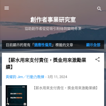
跳到主要內容
創作者事業研究室
協助創作者從從吸引粉絲到變現專業
目前顯示的是有「
適應性偏見
」標籤的文章
顯示全部
發
表
【薪水用來支付責任，獎金用來激勵業
文
績】
章
黃耀鈞 Jim／行動力教練
-
3月 11, 2024
【薪水用來支付責任，獎金用來激勵業績】