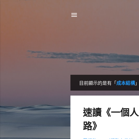
目前顯示的是有「
成本結構
發
表
文
速讀《一個人
章
路》