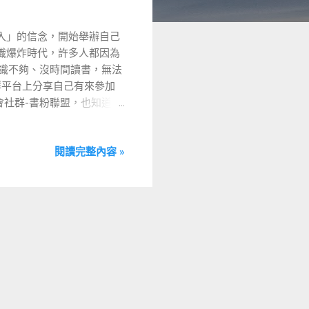
入」的信念，開始舉辦自己
知識爆炸時代，許多人都因為
知識不夠、沒時間讀書，無法
群平台上分享自己有來參加
會社群-書粉聯盟，也知道了
社群讀書引導術：讀書會領讀
▋舉辦讀書會好處 ​ 在我辦
閱讀完整內容 »
，是沒有的。 ​ 但對我來
 ​ 這邊，Hank 老師
 ​ ㄧ、自我成長 ​ 學習
打斷，以至於中斷學習的習
性，激勵彼此在學習道路上
字塔中，在生理與安全需求被滿
、青商會、BNI 等各大社團
能滿足自己喜好與能和夥伴
此能使社群活動呈現更多不
的獲得，還能夠在過程中與