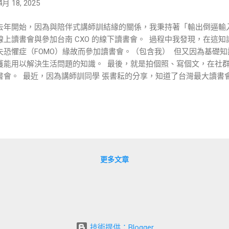
4月 18, 2025
去年開始，因為與陪伴式講師訓結緣的關係，我秉持著「輸出倒逼輸
線上讀書會與參加台南 CXO 的線下讀書會。 ​ 過程中我發現，在這
失恐懼症（FOMO）緣故而參加讀書會。（包含我） ​ 但又因為基礎
獲能用以解決生活問題的知識。 ​ 最後，就是拍個照、寫個文，在社
書會。 ​ 最近，因為講師訓同學 張書耘的分享，知道了台灣最大讀書
從沒想過的有趣概念-「共讀」。 ​ 這次剛好時間允許，就參加了「
的引導技術課程(21班公開班)」，看看有沒更好的讀書會帶領方式。 ​ 
上讀書會過程中，有些人會問我，舉辦讀書會能賺到錢嗎？ ​ 恩…坦白說
，持續舉辦讀書會，獲得更多的好處是，強迫自己成長以及交到不少好朋友。
結得更精準。 ​ 他說，舉辦讀書會可以帶來四種，比獲利更有價值的好處：
實是很違反人性的行為。 ​ 一個人在學習的過程中很容易被各種誘惑
更多文章
。 ​ 如果我們能透過一群人互相陪伴、督促，可以一起抵抗學習的惰
夠走得更遠。 ​ 二、強化社交 ​ 人是群居的動物。 ​ 馬斯洛需求金
後，就會希望滿足愛與歸屬需求。 ​ 因此，像獅子會、扶輪社、同濟會
會如此蓬勃發展。 ​ 但在時間越來越有限情況下，我們會逐漸只選擇
強連結的社群。 ​ 讀書會是以「書」為載體進行知識分享與交流，因
的樣貌，也提升自己的社交活動品質。 ​ 除了能夠滿足自己在學習上
技術提供：Blogger