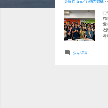
黃耀鈞 Jim／行動力教練
-
從
的
錯
收
讀
個
人
張貼留言
線
說
總
其
慣
能
足
才
有
同