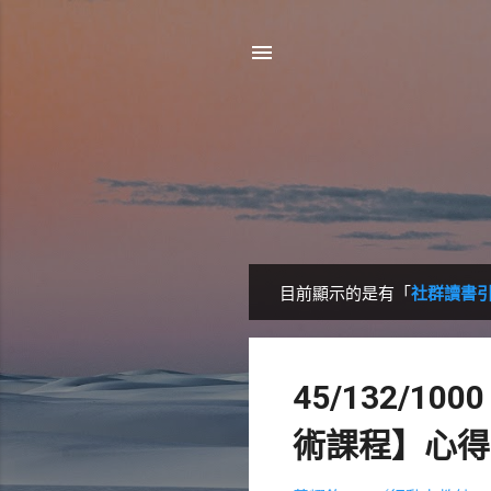
目前顯示的是有「
社群讀書
發
表
文
45/132/
章
術課程】心得