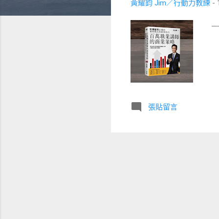
黃耀鈞 Jim／行動力教練
-
──
張貼留言