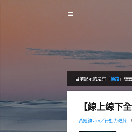
目前顯示的是有「
通路
」標
發
表
文
【線上線下全
章
黃耀鈞 Jim／行動力教練
-