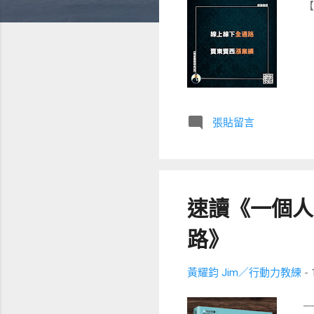
【
張貼留言
速讀《一個人
路》
黃耀鈞 Jim／行動力教練
-
─