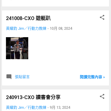
那要如何在最短時間內建立顧客對我們的信
任感呢？ ​ 或者說，如何成為一個「值得信
任」的人呢？ ​ 要知道，家人與親朋好友由於
241008-CXO 遊艇趴
長時間的相處，我們就會很容易信任他們。 ​
但若你是個老闆或業務，如何在短時間的接
黃耀鈞 Jim／行動力教練
-
10月 08, 2024
觸中，成為潛在顧客「值得信任」的人，並
最終成交呢？ ​ 就來看看【商業破局15講】的
第 4 講帶給我的四個啟發，期望也能帶給你
一些啟發。
張貼留言
閱讀完整內容 »
240913-CXO 讀書會分享
黃耀鈞 Jim／行動力教練
-
9月 13, 2024