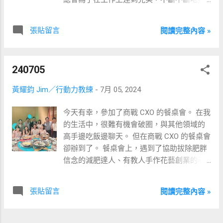
求自己一定要完美。 ​ 可因為他前輩在工作上
突然腦溢血，使得傑克飛開始回頭思考，這
張貼留言
閱讀完整內容 »
種燃燒自己造就的完美真到是自己想要的
嗎？ ​ 當發現這不是自己想要的生活後，傑克
飛幾經嘗試，最後終於透過自行創業拿回餘
240705
裕，並且和家人搬回南部生活。 ​ 其中最讓我
動容的片段是，傑克飛說，以前他在科技業
黃耀鈞 Jim／行動力教練
-
7月 05, 2024
時，根本就沒辦法好好陪孩子一起成長，可
現在，卻能夠成為為孩子班上分享故事的爸
今天有幸，參加了商戰 CXO 的餐桌會。 在我
爸。 ​ 這真的是很棒的生活呀。 ​ 再來，威琮
的生活中，很難有機會破圈，與其他領域的
分享了自己對於這本書的體悟。 ​ 其中，我最
高手邊吃飯邊聊天。 但在商戰 CXO 的餐桌會
喜歡的部分是「如何做到愛自己？」 ​ 威琮
卻辦到了。 餐桌會上，遇到了協助拔除肥胖
說，其實，我們可以透過這 8 步驟來做到。 ​
信念的減肥達人、有教人手作花藝創業的老
1.自我肯定 2.設立界線 3.自我反思 4.健康生活
師、有老公是木工金牌的室內設計師、有保
方式 5.尋找興趣愛好 6.與人交流 7.學會放鬆
險業的高階主管、有接手家族教育事業的二
8.接受不完美 ​ 一但做到，愛自己，更是終極
張貼留言
閱讀完整內容 »
代、有藥廠業務老鳥、有理財有道的房地產
浪漫的開始呀。 ​ 最後，由珮語分享自己的人
達人（？ 當然，還有促成這件事成功的 Jerry
生故事與心得。 ​ 從珮語分享中得知，由於不
許景泰大大。 大家就在這場餐聚中，分享自