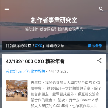
跳到主要內容
創作者事業研究室
協助創作者從從吸引粉絲到變現專業
目前顯示的是有「
CXO
」標籤的文章
顯示全部
發
表
42/132/1000 CXO 精彩年會
文
黃耀鈞 Jim／行動力教練
-
4月 13, 2025
章
去年底，我開始參加大大學院於台南的 CXO
讀書會。 ​ 透過每月一次的閱讀與分享，除了
和台南朋友一起學習成長外，還互相交流商
業合作的機會。 ​ 這次，有幸去 Chalet V 參
加大大學院的 CXO 年會，也讓我非常大開眼