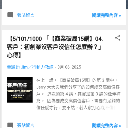
界呀。
張貼留言
閱讀完整內容 »
【5/101/1000 「【商業破局15講】04.
客戶：初創業沒客戶沒信任怎麼辦？」
心得】
黃耀鈞 Jim／行動力教練
-
3月 06, 2025
在上一講，【商業破局15講】的第 3 講中，
Jerry 大大與我們分享了的如何成交高價值客
戶。 ​ 這次的第 4 講，其實是第 3 講的延伸補
充。 ​ 因為要成交高價值客戶，需要有足夠的
信任感才行，要不然，若人家打心底不信任
你，怎可能真會掏錢購買呢？ ​ 甚至，越是高
價的商品或服務，越是需要夠深的信任感。 ​
張貼留言
閱讀完整內容 »