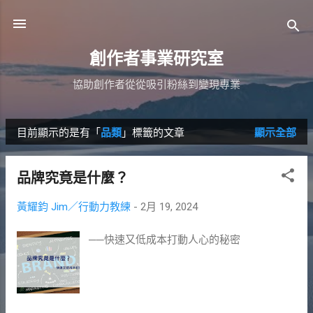
跳到主要內容
創作者事業研究室
協助創作者從從吸引粉絲到變現專業
目前顯示的是有「
品類
」標籤的文章
顯示全部
發
表
品牌究竟是什麼？
文
黃耀鈞 Jim／行動力教練
-
2月 19, 2024
章
──快速又低成本打動人心的秘密