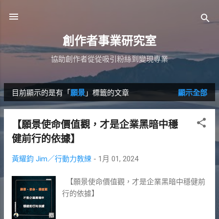
跳到主要內容
創作者事業研究室
協助創作者從從吸引粉絲到變現專業
目前顯示的是有「
願景
」標籤的文章
顯示全部
發
表
【願景使命價值觀，才是企業黑暗中穩
文
健前行的依據】
章
黃耀鈞 Jim／行動力教練
-
1月 01, 2024
【願景使命價值觀，才是企業黑暗中穩健前
行的依據】