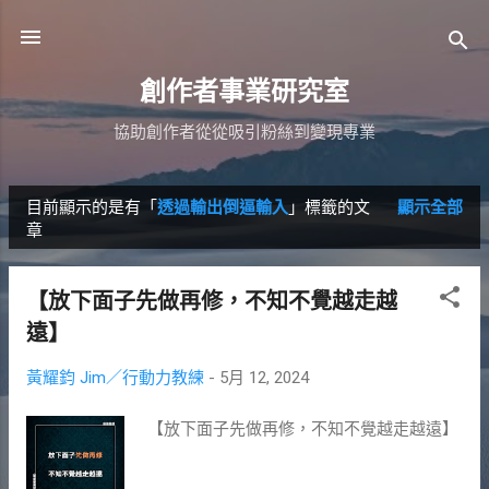
跳到主要內容
創作者事業研究室
協助創作者從從吸引粉絲到變現專業
目前顯示的是有「
透過輸出倒逼輸入
」標籤的文
顯示全部
發
章
表
文
【放下面子先做再修，不知不覺越走越
章
遠】
黃耀鈞 Jim／行動力教練
-
5月 12, 2024
【放下面子先做再修，不知不覺越走越遠】