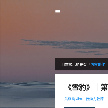
目前顯示的是有「
內容創作
發
表
文
《雪豹》｜第
章
黃耀鈞 Jim／行動力教練
-