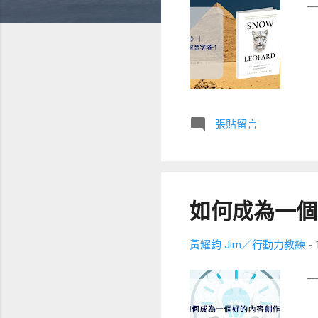
─
張貼留言
如何成為一個
黃耀鈞 Jim／行動力教練
-
─