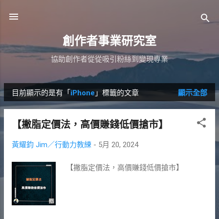
跳到主要內容
創作者事業研究室
協助創作者從從吸引粉絲到變現專業
目前顯示的是有「
iPhone
」標籤的文章
顯示全部
發
表
【撇脂定價法，高價賺錢低價搶市】
文
黃耀鈞 Jim／行動力教練
-
5月 20, 2024
章
【撇脂定價法，高價賺錢低價搶市】