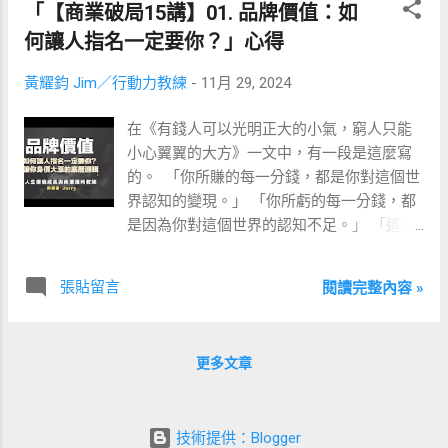
「【商業破局15講】01. 品牌價值：如
來更多業績，但每個業務能力不同，都會有
何學會「銷售」這件事呢？ ​ 最近，看完
各自的天花板，總業務也會有自己的天花
Jerry 大大分享的「商業破局 15 講」的第 3
何讓人指名一定要你？」心得
板。 ​ 不易突圍破圈。 ​ 這邊，Jerry 給我們的
講「03. 成交：高價值客戶不買單，怎麼
黃耀鈞 Jim／行動力教練
-
11月 29, 2024
建議是，可以試著使用乘法思維。 ​ 像電商圈
辦？」。 ​ 從中，帶給我關於「銷售」的三個
常講的營業額公式就是： ​ 流量x客單（產
啟發，期望也能帶給你一些啟發。 ​ ▋Sell Me
在《有錢人可以光明正大的小氣，窮人只能
品）x轉換=營業額 ​ 這邊就要思考，流量能否
This Pen ​ 你有看過李奧納多（Leonardo
小心翼翼的大方》一文中，有一段是這麼寫
踩中紅利？產品能否自帶流量？能否讓顧客
Wilhelm DiCaprio）飾演喬登・貝爾福
的。 ​ 「你所賺的每一分錢，都是你對這個世
選購我們產品時的阻力更小？ ​ 等等… ​ 或者，
（Jordan Ross Belfort）的電影-《華爾街之
界認知的變現。」 「你所虧的每一分錢，都
可以更深入思考。 ​ 以其更加努力做更多，能
狼》嗎？ ​ 其中有個精彩片段是，講述業務該
是因為你對這個世界的認知不足。」 「這個
否換個更優質的領域、用更少的努力、賺取
如何銷售的演講，其中最有名的題目為： ​
世界最大的公平在於，當一個人的財富大於
更多的收穫。 ​ 或者，這件事能否做一得多，
Sell Me This Pen（向我推銷這支筆） ​ 這邊，
他的認知之時，這個世界有ㄧ萬種法子收割
像錄製 Podcast 時順便錄影，再透過 AI 將逐
有四個答案，你會選哪個？ ​ A.「這隻筆功能
張貼留言
閱讀完整內容 »
你，直到你的認知與財富相符為止。」 「而
字稿輸出，直接做出文章、音頻、影片來分
是業界領先」 B.「這隻筆全球最便宜」 C.
避免我們淪為孤絕境地的辦法，永遠只有一
享。 ​ 或者，能否在可容忍的風險範圍內嘗試
「這隻筆是非常有名的大品牌」 D.「這隻筆
個，那就是看準目標與方向，沉靜的努力並
看看高回報行動，即使存在不確定性，但卻
將幫助你簽百萬合約」 ​ 直覺看起來，「D」
更多文章
持續。」 「你永遠賺不到超出認知範圍以外
有可能開啟擴大業績、提升增長潛力的可能
好像是答案，「A」、「B」明顯是在講價
的錢，除非你靠運氣。但是靠運氣賺到的
性。 ​ 最後 Jerry 還說，要透過乘法用低成本
格，「C」雖然有點偏價值。 ​ 其實，
錢，往往會靠實力虧掉，這是一種必然。」 ​
獲得認知之外的流量，不是無腦沒日沒夜地
「A」、「B」、「C」、「D」四個答案都不
技術提供：Blogger
所以，若想讓自己事業長期穩定賺到錢、留
拚命努力工作。 ​ 而是持續提升自己的認知思
對。 ​ 若你去看電影，電影中給的解答是：