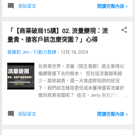
我曾經有段時間去賣車子、賣房子。 ​ 甚至，
張貼留言
閱讀完整內容 »
還特別孤身一人背個包包，從台南衝到台
北，於當時房地產正盛的大安信義區交界處
當起了房仲。 ​ 可在經過幾年的嘗試後我發
「【商業破局15講】02. 流量變現：流
現，做業務對我這個比較安靜內向的人來說
（現在流行說 I 人？），真的非常消耗精
量貴、搶客戶該怎麼突圍？」心得
神。 ​ 搞得我壓力巨大、身體免疫系統失常，
黃耀鈞 Jim／行動力教練
-
12月 18, 2024
除了容易生病外，還時不時亂長渾身發癢的
痘痘。 ​ 但我知道，要想獲得更自由的生活，
在商業世界，流量（陌生客群）是企業得以
就一定要學會「賣東西」。 ​ 可若業務做不起
繼續營運下去的根本。 ​ 但在這流量越來越
來，該如何做好「賣東西」這件事呢？ ​ 後
少、越來越貴，還一大堆虛胖陷阱的狀況
來，剛好幸運地接觸到「網路行銷」，趁著
下，我們該怎樣用更低成本獲得優質流量好
網路爆發、線下轉線上之際，學會如何在網
做到商業突圍呢？ ​ 這次，Jerry 與我們分享
路上「賣東西」。 ​ 然而，我在最近發現，流
的是 ​ 【商業破局15講】02. 流量變現：流量
量越來越貴、轉換越來越差、利潤越來越
貴、搶客戶該怎麼突圍？ ​ 而我，從中獲得了
薄，單純的網路行銷越來越不易成交的狀況
張貼留言
閱讀完整內容 »
三點心得。 ​ ▋流量的乘法思維 ​ 在我遇到的
下，其突破口，竟回到傳統的線下面對面銷
傳統企業，面對缺乏流量第一直覺，就是找
售。 ​ 尤其是高單價商品或服務。 ​ 恩…繞了一
更多業務去找更多流量。 ​ 雖然更多業務會帶
圈，依然還是要學習如何「銷售」。 ​ 那要如