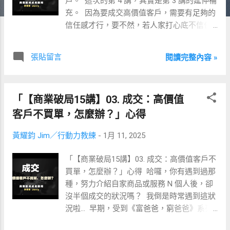
戶。 ​ 這次的第 4 講，其實是第 3 講的延伸補
充。 ​ 因為要成交高價值客戶，需要有足夠的
信任感才行，要不然，若人家打心底不信任
你，怎可能真會掏錢購買呢？ ​ 甚至，越是高
價的商品或服務，越是需要夠深的信任感。 ​
張貼留言
閱讀完整內容 »
那要如何在最短時間內建立顧客對我們的信
任感呢？ ​ 或者說，如何成為一個「值得信
任」的人呢？ ​ 要知道，家人與親朋好友由於
「【商業破局15講】03. 成交：高價值
長時間的相處，我們就會很容易信任他們。 ​
但若你是個老闆或業務，如何在短時間的接
客戶不買單，怎麼辦？」心得
觸中，成為潛在顧客「值得信任」的人，並
黃耀鈞 Jim／行動力教練
-
1月 11, 2025
最終成交呢？ ​ 就來看看【商業破局15講】的
第 4 講帶給我的四個啟發，期望也能帶給你
「【商業破局15講】03. 成交：高價值客戶不
一些啟發。
買單，怎麼辦？」心得 ​ 哈囉，你有遇到過那
種，努力介紹自家商品或服務 N 個人後，卻
沒半個成交的狀況嗎？ ​ 我倒是時常遇到這狀
況啦… ​ 早期，受到《富爸爸，窮爸爸》系列
書的影響，為了磨練自己的業務成交能力，