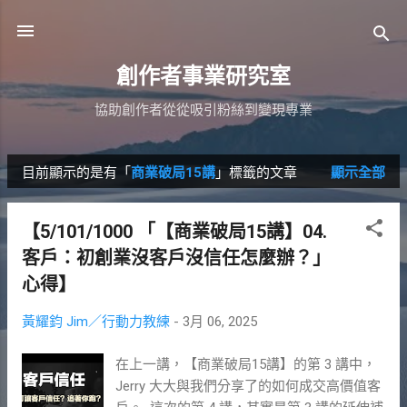
跳到主要內容
創作者事業研究室
協助創作者從從吸引粉絲到變現專業
目前顯示的是有「
商業破局15講
」標籤的文章
顯示全部
發
表
【5/101/1000 「【商業破局15講】04.
文
客戶：初創業沒客戶沒信任怎麼辦？」
章
心得】
黃耀鈞 Jim／行動力教練
-
3月 06, 2025
在上一講，【商業破局15講】的第 3 講中，
Jerry 大大與我們分享了的如何成交高價值客