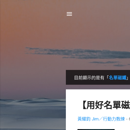
目前顯示的是有「
名單磁鐵
發
表
文
【用好名單磁
章
黃耀鈞 Jim／行動力教練
-