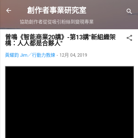
跳到主要內容
創作者事業研究室
協助創作者從從吸引粉絲到變現專業
曾鳴《智能商業20講》-第13講"新組織架
構：人人都是合夥人"
黃耀鈞 Jim／行動力教練
-
12月 04, 2019