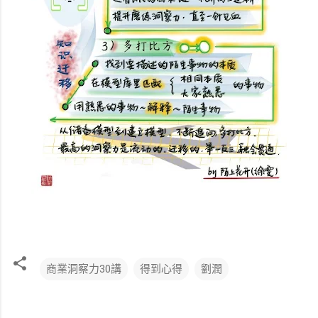
商業洞察力30講
得到心得
劉潤
留