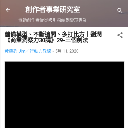
跳到主要內容
創作者事業研究室
協助創作者從從吸引粉絲到變現專業
儲備模型、不斷追問、多打比方｜劉潤
《商業洞察力30講》29-三個劍法
黃耀鈞 Jim／行動力教練
-
5月 11, 2020