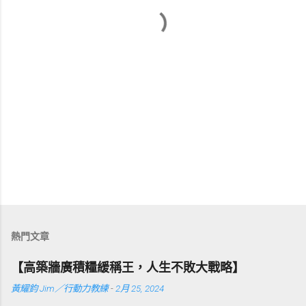
熱門文章
【高築牆廣積糧緩稱王，人生不敗大戰略】
黃耀鈞 Jim／行動力教練
-
2月 25, 2024