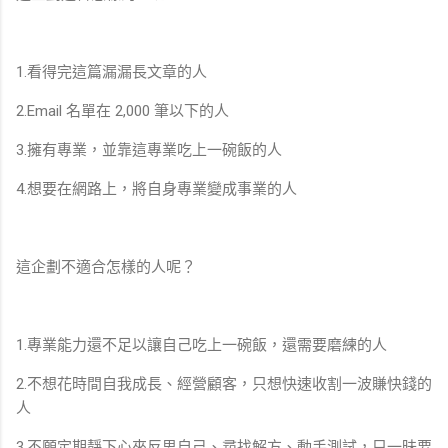
1.看得完這篇漏漏長文章的人
2.Email 名單在 2,000 筆以下的人
3.擁有專業，並靠這專業吃上一碗飯的人
4.想要在網路上，將自身專業變成事業的人
這企劃不適合怎樣的人呢？
1.專業能力還不足以讓自己吃上一碗飯，還需要磨練的人
2.不想花時間自我成長、經營顧客，只想快速收割一波賺快錢的
人
3.不願定期靜下心來反思自己、尋找解方、動手測試，只一昧要