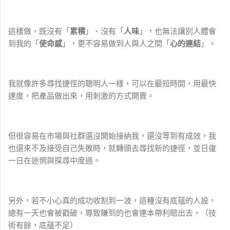
這樣做，既沒有「
累積
」、沒有「
人味
」，也無法讓別人體會
到我的「
使命感
」，更不容易做到人與人之間「
心的連結
」。
我就像許多尋找捷徑的聰明人一樣，可以在最短時間，用最快
速度，把產品做出來，用刺激的方式開賣。
但很容易在市場與社群還沒開始接納我，還沒等到有成效，我
也還來不及接受自己失敗時，就轉頭去尋找新的捷徑，並日復
一日在迷惘與探尋中度過。
另外，若不小心真的成功收割到一波，這種沒有底蘊的人設，
總有一天也會被戳破，導致賺到的也會連本帶利賠出去。（技
術有餘，底蘊不足）