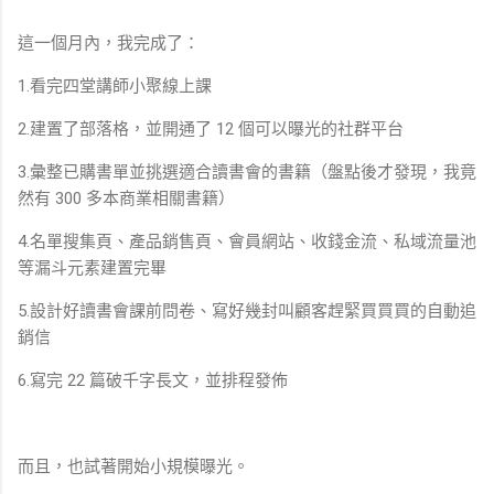
這一個月內，我完成了：
1.看完四堂講師小聚線上課
2.建置了部落格，並開通了 12 個可以曝光的社群平台
3.彙整已購書單並挑選適合讀書會的書籍（盤點後才發現，我竟
然有 300 多本商業相關書籍）
4.名單搜集頁、產品銷售頁、會員網站、收錢金流、私域流量池
等漏斗元素建置完畢
5.設計好讀書會課前問卷、寫好幾封叫顧客趕緊買買買的自動追
銷信
6.寫完 22 篇破千字長文，並排程發佈
而且，也試著開始小規模曝光。