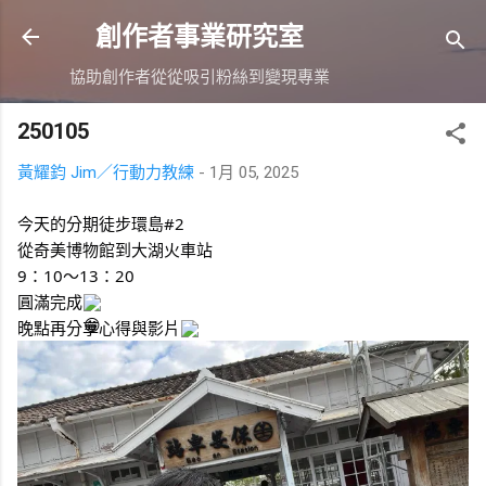
跳到主要內容
創作者事業研究室
協助創作者從從吸引粉絲到變現專業
250105
黃耀鈞 Jim／行動力教練
-
1月 05, 2025
今天的分期徒步環島#2
從奇美博物館到大湖火車站
9：10～13：20
圓滿完成
晚點再分享心得與影片