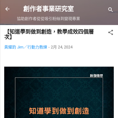
跳到主要內容
創作者事業研究室
協助創作者從從吸引粉絲到變現專業
【知道學到做到創造，教學成效四個層
次】
黃耀鈞 Jim／行動力教練
-
2月 24, 2024