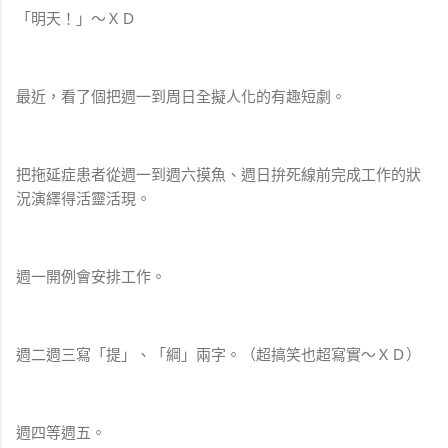
「明天！」～ＸＤ
最近，看了個把週一到周日全擬人化的有趣短劇。
把拖延症患者從週一到週六摸魚、週日拚死線前完成工作的狀
況演繹得活靈活現。
週一開例會安排工作。
週二週三寫「提」、「綱」兩字。（超搞笑也超寫實～ＸＤ）
週四等週五。