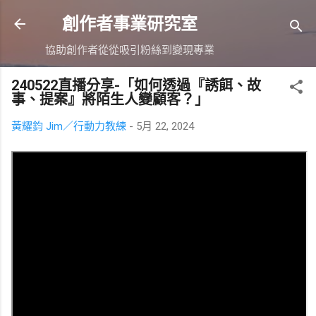
跳到主要內容
創作者事業研究室
協助創作者從從吸引粉絲到變現專業
240522直播分享-「如何透過『誘餌、故
事、提案』將陌生人變顧客？」
黃耀鈞 Jim／行動力教練
-
5月 22, 2024