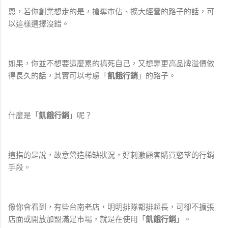
恩，若你創業想走的是，搶奪市佔、擴大經營的路子的話，可
以這樣選擇沒錯。
如果，你並不想要這麼累的搞死自己，又想靠更高品牌溢價做
得長久的話，其實可以考慮「
飢餓行銷
」的路子。
什麼是「
飢餓行銷
」呢？
這指的是說，故意營造稀缺狀況，好刺激顧客購買慾望的行銷
手段。
像你會看到，有些台南老店，明明排隊都排超長，可卻不擴張
店面或開放加盟滿足市場，就是在使用「
飢餓行銷
」。