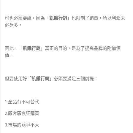
可也必須要說，因為「
飢餓行銷
」也限制了銷量，所以利潤未
必夠多。
因此，「
飢餓行銷
」真正的目的，是為了提高品牌的附加價
值。
但要使用好「
飢餓行銷
」必須要滿足三個前提：
1.產品有不可替代
2.顧客願瘋狂購買
3.市場的競爭不大