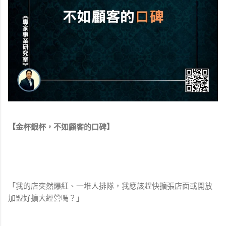
【金杯銀杯，不如顧客的口碑】
「我的店突然爆紅、一堆人排隊，我應該趕快擴張店面或開放
加盟好擴大經營嗎？」