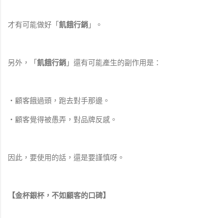
才有可能做好「
飢餓行銷
」。
另外，「
飢餓行銷
」還有可能產生的副作用是：
・顧客餓過頭，跑去對手那邊。
・顧客覺得被愚弄，對品牌反感。
因此，要使用的話，還是要謹慎呀。
【金杯銀杯，不如顧客的口碑】