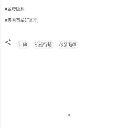
#啟發隨想
#專家事業研究室
口碑
飢餓行銷
啟發隨想
留
言