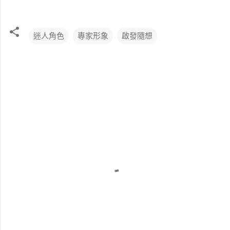
迷人角色
專家形象
啟發隨想
留
言