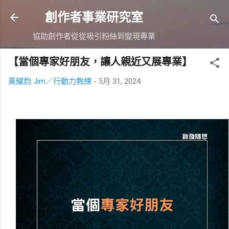
跳到主要內容
創作者事業研究室
協助創作者從從吸引粉絲到變現專業
【當個專家好朋友，讓人親近又展專業】
黃耀鈞 Jim／行動力教練
-
5月 31, 2024