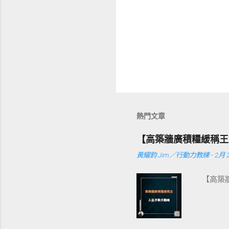
熱門文章
【高築牆廣積糧緩稱王
黃耀鈞 Jim／行動力教練
-
2月 2
【高築