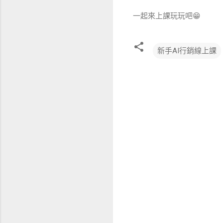
一起來上課玩玩吧😁
新手AI行銷線上課
留
言