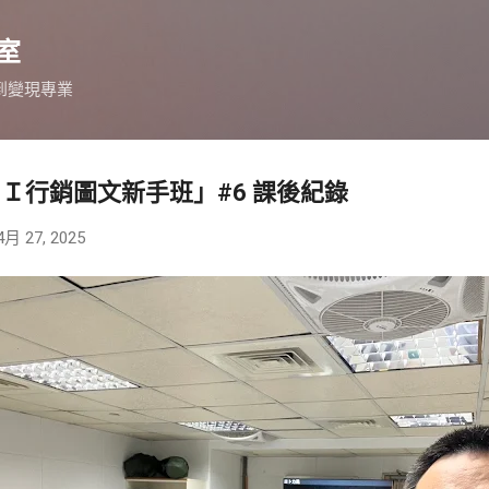
跳到主要內容
室
到變現專業
0 「ＡＩ行銷圖文新手班」#6 課後紀錄
4月 27, 2025