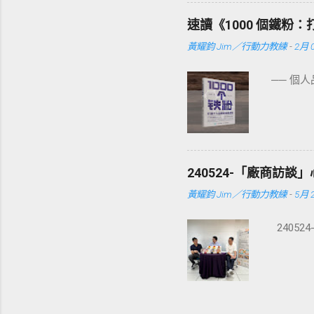
速讀《1000 個鐵粉
黃耀鈞 Jim／行動力教練
-
2月 0
── 個
240524-「廠商訪談」
黃耀鈞 Jim／行動力教練
-
5月 2
24052