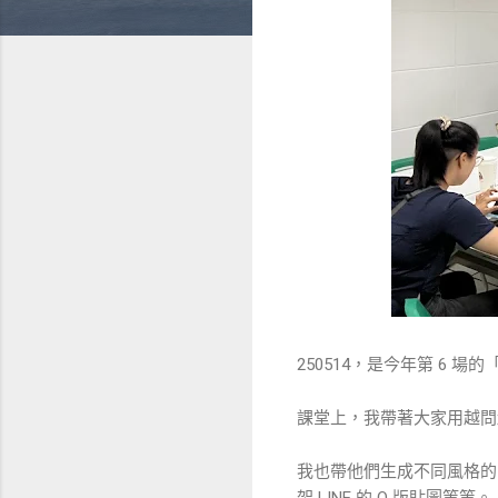
250514，是今年第 6 
課堂上，我帶著大家用越問越好
我也帶他們生成不同風格的吸
架 LINE 的 Q 版貼圖等等。